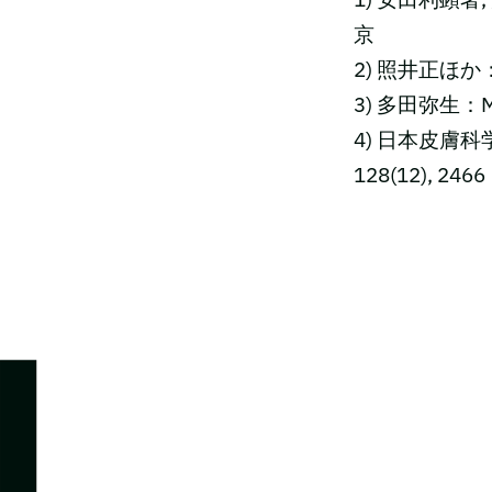
京
2) 照井正ほか：ME
3) 多田弥生：MB 
4) 日本皮膚科
128(12), 2466