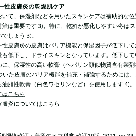
ー性皮膚炎の乾燥肌ケア
おいて、保湿剤などを用いたスキンケアは補助的な位
対策は重要です 3)。特に、乾癬が悪化しやすい冬は
でしょう 3)。
ー性皮膚炎の皮膚はバリア機能と保湿因子が低下して
量も低下し、ドライスキンとなっています。低下して
めに、保湿性の高い軟膏（ヘパリン類似物質含有製剤
。傷ついた皮膚のバリア機能を補充・補強するためには
油脂性軟膏（白色ワセリンなど）を使用します 4)。
てはこちら
皮膚炎についてはこちら
 漆畑修改訂：美容のヒフ科学 改訂10版, 2021, pp.33-3