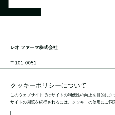
レオ ファーマ株式会社
〒101-0051
東京都千代田区神田神保町1-105
神保町三井ビルディング 9F
クッキーポリシーについて
このウェブサイトではサイトの利便性の向上を目的にク
電話番号: 03-5809-2468（代表）
サイトの閲覧を続行されるには、クッキーの使用にご同
FAX番号: 03-3259-0150