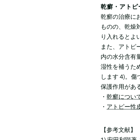
乾癬・アトピ
乾癬の治療に
ものの、乾燥
り入れるとよい
また、アトピ
内の水分含有
湿性を補うた
します 4)
保護作用がある
・
乾癬につい
・
アトピー性
【参考文献】
1) 安田利顕著,