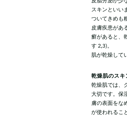
皮脂分泌が少
スキンといい
ついてきめも粗
皮膚疾患があ
癬があると、
す 2,3)。
肌が乾燥して
乾燥肌のスキン
乾燥肌では、
大切です。保
膚の表面をな
が使われるこ