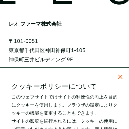
レオ ファーマ株式会社
〒101-0051
東京都千代田区神田神保町1-105
神保町三井ビルディング 9F
電話番号: 03-5809-2468（代表）
クッキーポリシーについて
FAX番号: 03-3259-0150
このウェブサイトではサイトの利便性の向上を目的
にクッキーを使用します。ブラウザの設定によりク
所在地・アクセス
ッキーの機能を変更することもできます。
関連サイト
サイトの閲覧を続行されるには、クッキーの使用に
LEO Pharma SKIN