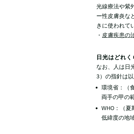
光線療法や紫
ー性皮膚炎な
きに使われて
・
皮膚疾患の
日光はどれく
なお、人は日光
3）の指針は
環境省：（
両手の甲の範
WHO：（夏
低緯度の地