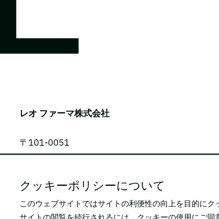
レオ ファーマ株式会社
〒101-0051
東京都千代田区神田神保町1-105
神保町三井ビルディング 9F
クッキーポリシーについて
このウェブサイトではサイトの利便性の向上を目的にク
電話番号: 03-5809-2468（代表）
サイトの閲覧を続行されるには、クッキーの使用にご同