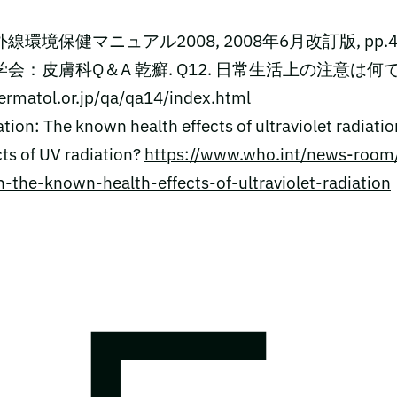
環境保健マニュアル2008, 2008年6月改訂版, pp.4, 11,
学会：皮膚科Q＆A 乾癬. Q12. 日常生活上の注意は何
ermatol.or.jp/qa/qa14/index.html
on: The known health effects of ultraviolet radiatio
cts of UV radiation?
https://www.who.int/news-room
on-the-known-health-effects-of-ultraviolet-radiation