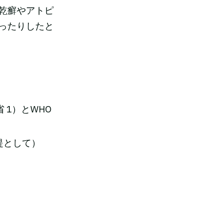
乾癬やアトピ
ったりしたと
1）とWHO
。
提として）