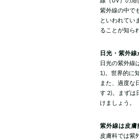
線（UV）の
紫外線の中でも
といわれていま
ることが知られ
日光・紫外線
日光の紫外線
1)。世界的
また、過度な
す 2)。ま
けましょう。
紫外線は皮膚
皮膚科では紫