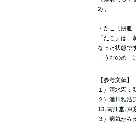
2) 。
・
たこ〔胼胝
「たこ」は、
なった状態で
「うおのめ」
【参考文献】
１）清水宏：新しい
２）瀧川雅浩ほか
18, 南江堂, 東
３）病気がみえる v