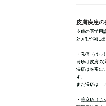
皮膚疾患の病
皮膚の医学用
2つほど例に
・
発疹（はっ
発疹は皮膚の
湿疹は厳密に
す。
また湿疹は、
・
蕁麻疹（じ