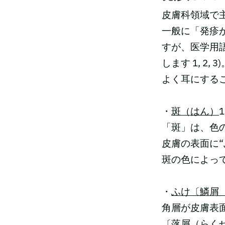
皮膚科領域で
一般に「発疹
すが、医学用
します 1, 2, 3
よく耳にする
・
斑（はん）
1
「斑」は、色
皮膚の表面に“
斑の色によっ
・
ふけ〔鱗屑
角層が皮膚表
〔落屑（らく