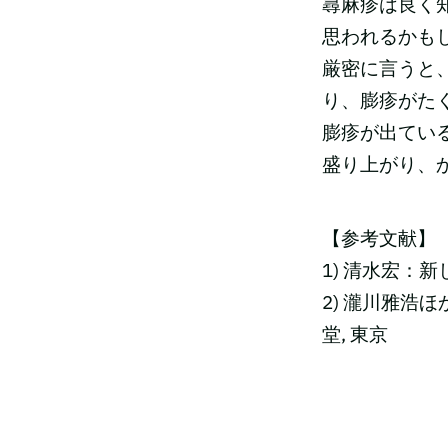
蕁麻疹は良く
思われるかも
厳密に言うと
り、膨疹がた
膨疹が出てい
盛り上がり、
【参考文献】
1) 清水宏：新しい
2) 瀧川雅浩ほ
堂, 東京