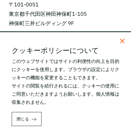
〒101-0051
東京都千代田区神田神保町1-105
神保町三井ビルディング 9F
電話番号: 03-5809-2468（代表）
クッキーポリシーについて
FAX番号: 03-3259-0150
このウェブサイトではサイトの利便性の向上を目的
にクッキーを使用します。ブラウザの設定によりク
所在地・アクセス
ッキーの機能を変更することもできます。
関連サイト
サイトの閲覧を続行されるには、クッキーの使用に
LEO Pharma SKIN
ご同意いただきますようお願いします。個人情報は
収集されません。
FOLLOW US
YouTube
閉じる