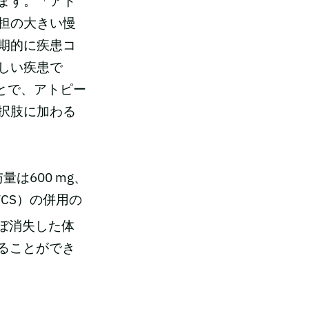
います。「アト
担の大きい慢
期的に疾患コ
しい疾患で
ことで、アトピー
択肢に加わる
量は600 mg、
TCS）の併用の
ぼ消失した体
することができ