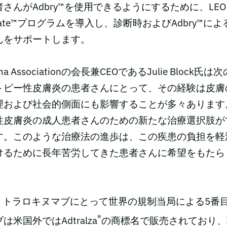
さんがAdbry™を使用できるようにするために、LEO P
dvocate™プログラムを導入し、診断時およびAdbry™
んをサポートします。
czema Associationの会長兼CEOであるJulie Bloc
トピー性皮膚炎の患者さんにとって、その経験は皮膚
理および社会的側面にも影響することが多々あります
性皮膚炎の成人患者さんのための新たな治療選択肢が
す。このような治療法の進歩は、この疾患の負担を軽
けるために長年苦労してきた患者さんに希望をもたら
は、トラロキヌマブにとって世界の規制当局による5番
®
米国外ではAdtralza
の商標名で販売されており、