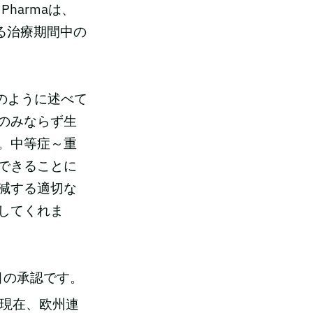
harmaは、
による治療期間中の
k氏は次のように述べて
のみならず生
。中等症～重
できることに
減する適切な
してくれま
目の承認です。
現在、欧州連