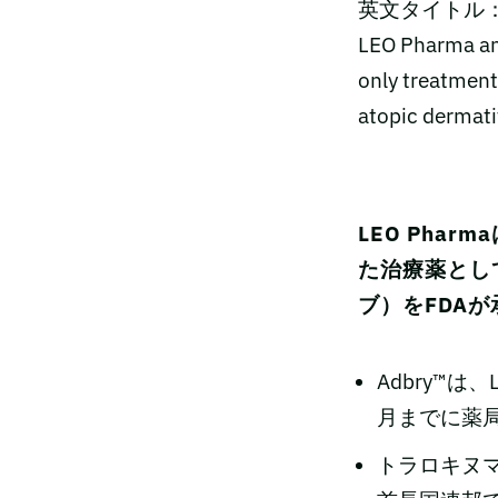
英文タイトル
LEO Pharma ann
only treatment
atopic dermati
LEO Pha
た治療薬として
ブ）をFDA
Adbry™は
月までに薬
トラロキヌマブ