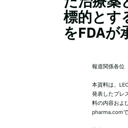
た治療薬と
標的とする
をFDA
報道関係各位
本資料は、LEO
発表したプレ
料の内容および
pharma.c