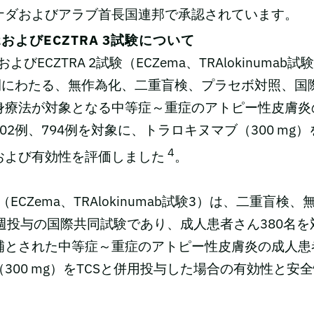
ナダおよびアラブ首長国連邦で承認されています。
、2およびECZTRA 3試験について
験およびECZTRA 2試験（ECZema、TRAlokinumab
週間にわたる、無作為化、二重盲検、プラセボ対照、国
身療法が対象となる中等症～重症のアトピー性皮膚炎
02例、794例を対象に、トラロキヌマブ（300 mg
4
および有効性を評価しました
。
試験（ECZema、TRAlokinumab試験3）は、二重盲
週投与の国際共同試験であり、成人患者さん380名
補とされた中等症～重症のアトピー性皮膚炎の成人患
300 mg）をTCSと併用投与した場合の有効性と安