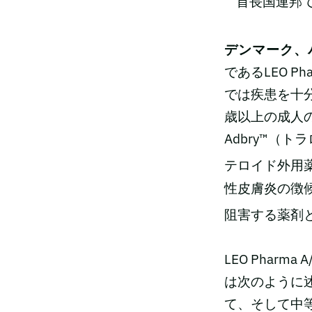
首長国連邦
デンマーク、バ
であるLEO P
では疾患を十
歳以上の成人
Adbry™（
テロイド外用
性皮膚炎の徴候
阻害する薬剤
LEO Pharm
は次のように述べ
て、そして中