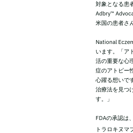
対象となる患者
Adbry™ A
米国の患者さ
National E
います。「ア
活の重要な心
症のアトピー
心躍る想いで
治療法を見つ
す。」
FDAの承認
トラロキヌマブは