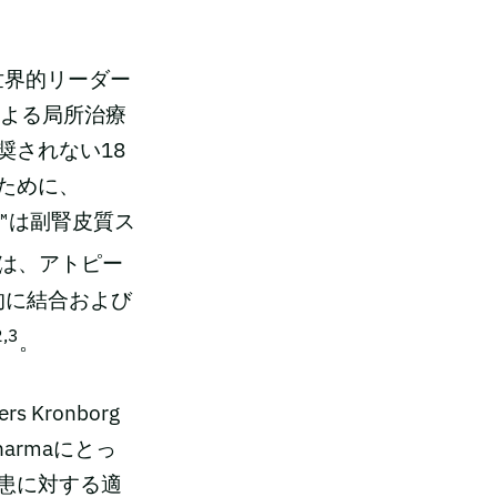
世界的リーダー
薬による局所治療
奨されない18
ために、
y™は副腎皮質ス
y™は、アトピー
的に結合および
2,3
。
Kronborg
armaにとっ
患に対する適