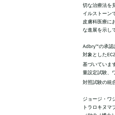
切な治療法を
イルストーンで
皮膚科医療に
な進展を示し
Adbry™の
対象としたEC
基づいていま
量設定試験、
対照試験の統
ジョージ・ワ
トラロキヌマブの