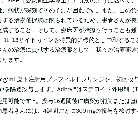
］、MPH［公衆衛生学修士］）は次のように述べて
は、病状が深刻でその予測が困難です。また、この負
対する治療選択肢は限られているため、患者さんが長
達成すること、そして、臨床医が治療を行うことも難
™は、IL-13サイトカインを特異的に標的とし中和する
さんの治療に貢献する治療薬として、我々の治療薬選
なります。」
50 mg/mL皮下注射用プレフィルドシリンジを、初回投与
 mgを隔週投与します。Adbry™はステロイド外用剤（
1
使用可能です
。投与16週間後に病変が消失またはほ
未満の患者さんには、4週間ごとに300 mgの投与を検討