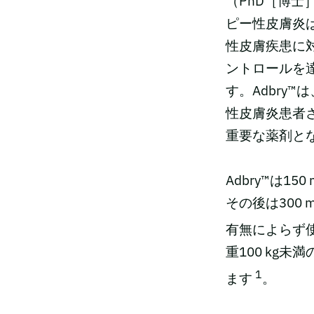
（PhD［博士
ピー性皮膚炎
性皮膚疾患に
ントロールを
す。Adbry
性皮膚炎患者
重要な薬剤と
Adbry™は1
その後は300
有無によらず
重100 kg
1
ます
。