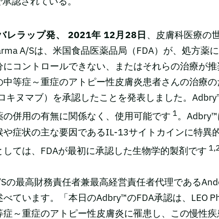
で承認されている。
レラップ発、 2021年 12月28日
、皮膚科医療の
harma A/Sは、米国食品医薬品局（FDA）が、処方
分にコントロールできない、またはそれらの治療が推
の中等症～重症のアトピー性皮膚炎患者さんの治療の
トラロキヌマブ）を承認したことを発表しました。Adbr
1
薬の併用の有無に関係なく、使用可能です
。Adbr
や症状の主な要因であるIL-13サイトカインに特異
1,
としては、FDAが最初に承認した生物学的製剤です
a A/Sの最高財務責任者兼最高経営責任者代理であるAnders 
ています。「本日のAdbry™のFDA承認は、LEO Ph
等症～重症のアトピー性皮膚炎に罹患し、この慢性疾