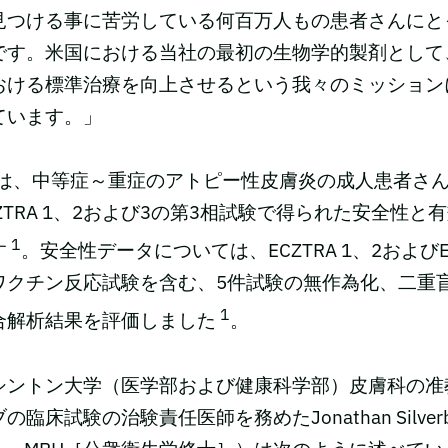
見つける事に苦労している何百万人もの患者さんにと
す。米国における当社の最初の生物学的製剤として、A
おける標準治療を向上させるという我々のミッション
ています。」
承認は、中等症～重症のアトピー性皮膚炎の成人患者さん約
ZTRA 1、2および3の第3相試験で得られた安全性と
1
す
。安全性データについては、ECZTRA 1、2およびEC
ワクチン反応試験を含む、5件試験の無作為化、二重
1
合解析結果を評価しました
。
シントン大学（医学部および健康科学部）皮膚科の准
臨床試験の治験責任医師を務めたJonathan Silverb