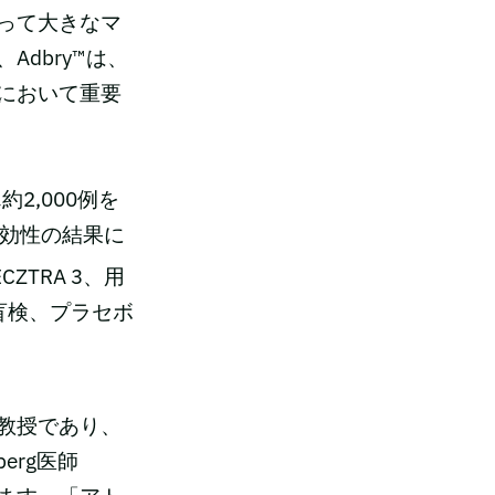
って大きなマ
dbry™は、
において重要
2,000例を
有効性の結果に
ZTRA 3、用
盲検、プラセボ
教授であり、
erg医師