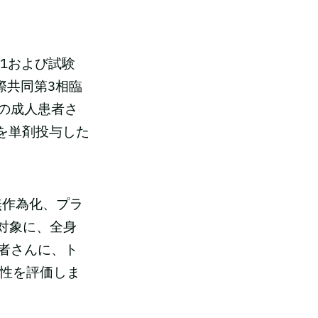
試験1および試験
際共同第3相臨
の成人患者さ
）を単剤投与した
検、無作為化、プラ
を対象に、全身
者さんに、ト
全性を評価しま