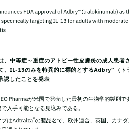
：
ounces FDA approval of Adbry™(tralokinumab) as th
 specifically targeting IL-13 for adults with moderat
tis
rmaは、中等症～重症のアトピー性皮膚炎の成人患
、IL-13のみを特異的に標的とするAdbry™（
が承認したことを発表
、LEO Pharmaが米国で発売した最初の生物学的製剤で
局で入手可能となる見込みである。
®
はAdtralza
の製品名で、欧州連合、英国、カナダ