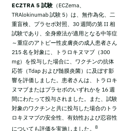
ECZTRA 5 試験
（ECZema、
TRAlokinumab 試験 5）は、無作為化、二
重盲検、プラセボ対照、30 週間の第 II 相
試験であり、全身療法が適用となる中等症
～重症のアトピー性皮膚炎の成人患者さん
215 名を対象に、トラロキヌマブ（300
mg）を投与した場合に、ワクチンの抗体
応答（Tdap および髄膜炎菌）に及ぼす影
響を評価しました。患者さんは、トラロキ
ヌマブまたはプラセボのいずれかを 16 週
間にわたって投与されました。また、試験
対象のワクチンと共に投与した場合のトラ
ロキヌマブの安全性、有効性および忍容性
8
についても評価を実施しました。