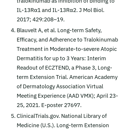
tralokinumab as inhibition of binding to
IL-13Rα1 and IL-13Rα2. J Mol Biol.
2017; 429:208–19.
Blauvelt A, et al. Long-term Safety,
Efficacy, and Adherence to Tralokinumab
Treatment in Moderate-to-severe Atopic
Dermatitis for up to 3 Years: Interim
Readout of ECZTEND, a Phase 3, Long-
term Extension Trial. American Academy
of Dermatology Association Virtual
Meeting Experience (AAD VMX); April 23-
25, 2021. E-poster 27697.
ClinicalTrials.gov. National Library of
Medicine (U.S.). Long-term Extension