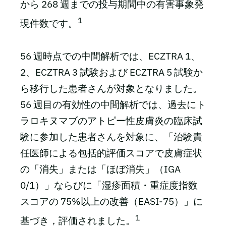
から 268 週までの投与期間中の有害事象発
1
現件数です。
56 週時点での中間解析では、ECZTRA 1、
2、ECZTRA 3 試験および ECZTRA 5 試験か
ら移行した患者さんが対象となりました。
56 週目の有効性の中間解析では、過去にト
ラロキヌマブのアトピー性皮膚炎の臨床試
験に参加した患者さんを対象に、「治験責
任医師による包括的評価スコアで皮膚症状
の「消失」または「ほぼ消失」（IGA
0/1）」ならびに「湿疹面積・重症度指数
スコアの 75%以上の改善（EASI-75）」に
1
基づき，評価されました。