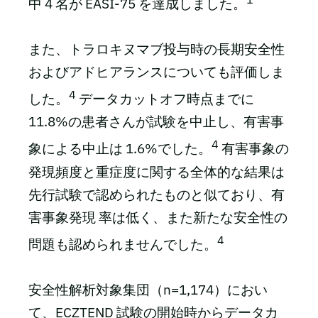
中 4 名が EASI-75 を達成しました。
また、トラロキヌマブ投与時の長期安全性
およびアドヒアランスについても評価しま
4
した。
データカットオフ時点までに
11.8%の患者さんが試験を中止し、有害事
4
象による中止は 1.6%でした。
有害事象の
発現頻度と重症度に関する全体的な結果は
先行試験で認められたものと似ており、有
害事象発現 率は低く、また新たな安全性の
4
問題も認められませんでした。
安全性解析対象集団（n=1,174）におい
て、ECZTEND 試験の開始時からデータカ