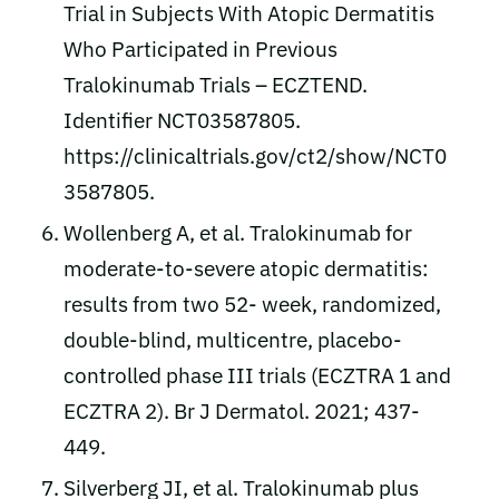
Trial in Subjects With Atopic Dermatitis
Who Participated in Previous
Tralokinumab Trials – ECZTEND.
Identifier NCT03587805.
https://clinicaltrials.gov/ct2/show/NCT0
3587805.
Wollenberg A, et al. Tralokinumab for
moderate‐to‐severe atopic dermatitis:
results from two 52‐ week, randomized,
double‐blind, multicentre, placebo‐
controlled phase III trials (ECZTRA 1 and
ECZTRA 2). Br J Dermatol. 2021; 437-
449.
Silverberg JI, et al. Tralokinumab plus