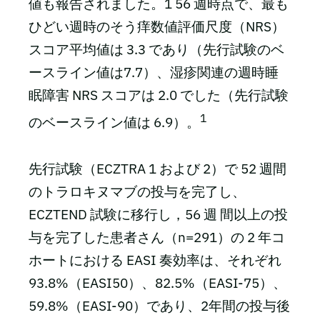
値も報告されました。1 56 週時点で、最も
ひどい週時のそう痒数値評価尺度（NRS）
スコア平均値は 3.3 であり（先行試験のベ
ースライン値は7.7）、湿疹関連の週時睡
眠障害 NRS スコアは 2.0 でした（先行試験
1
のベースライン値は 6.9）。
先行試験（ECZTRA 1 および 2）で 52 週間
のトラロキヌマブの投与を完了し、
ECZTEND 試験に移行し，56 週 間以上の投
与を完了した患者さん（n=291）の 2 年コ
ホートにおける EASI 奏効率は、それぞれ
93.8%（EASI50）、82.5%（EASI-75）、
59.8%（EASI-90）であり、2年間の投与後