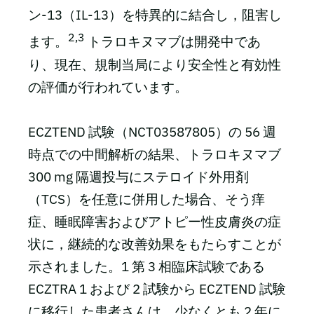
ン-13（IL-13）を特異的に結合し，阻害し
2,3
ます。
トラロキヌマブは開発中であ
り、現在、規制当局により安全性と有効性
の評価が行われています。
ECZTEND 試験（NCT03587805）の 56 週
時点での中間解析の結果、トラロキヌマブ
300 mg 隔週投与にステロイド外用剤
（TCS）を任意に併用した場合、そう痒
症、睡眠障害およびアトピー性皮膚炎の症
状に，継続的な改善効果をもたらすことが
示されました。1 第 3 相臨床試験である
ECZTRA 1 および 2 試験から ECZTEND 試験
に移行した患者さんは、少なくとも 2 年に