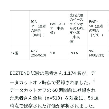
先行試験
のベース
IGA
EASI-
EASI スコ
ラインか
0/1（患者
50（患者
ア（中央
らの EASI
の割合
の割合
値）
変化率
［n/N］）
［n/N］）
（中央
値）
49.7
95.1
56週
1.8
-93.6
(255/513)
(488/513)
ECZTEND 試験の患者さん 1,174 名が、デ
1
ータカットオフ時点で登録されました。
データカットオフの 60 週間前に登録され
た患者さん全員（n=513）を対象に、56 週
時点で観察された評価が解析されました。