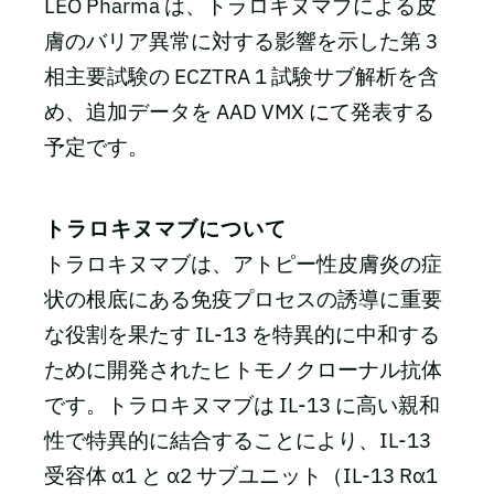
LEO Pharma は、トラロキヌマブによる皮
膚のバリア異常に対する影響を示した第 3
相主要試験の ECZTRA 1 試験サブ解析を含
め、追加データを AAD VMX にて発表する
予定です。
トラロキヌマブについて
トラロキヌマブは、アトピー性皮膚炎の症
状の根底にある免疫プロセスの誘導に重要
な役割を果たす IL-13 を特異的に中和する
ために開発されたヒトモノクローナル抗体
です。トラロキヌマブは IL-13 に高い親和
性で特異的に結合することにより、IL-13
受容体 α1 と α2 サブユニット（IL-13 Rα1