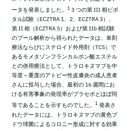
1
ータを発表しました。
3 つの第 III 相ピボ
タル試験（ECZTRA 1、2、ECZTRA 3）、
第 II 相（ECZTRA 5）および第 IIb 相試験
のプール解析から得られたデータは、単剤
療法ならびにステロイド外用剤（TCS）で
あるモメタゾンフランカルボン酸エステル
との併用療法として、トラロキヌマブを中
等度～重度のアトピー性皮膚炎の成人患者
さんに投与した場合、最初の 16 週間にお
ける有害事象の発現率がプラセボとほぼ同
1
等であることを示すものでした。
発表さ
れたデータには、トラロキヌマブの黄色ブ
ドウ球菌によるコロニー形成に対する効果