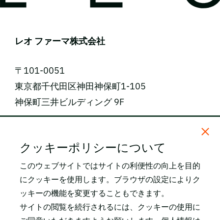
レオ ファーマ株式会社
〒101-0051
東京都千代田区神田神保町1-105
神保町三井ビルディング 9F
電話番号: 03-5809-2468（代表）
クッキーポリシーについて
FAX番号: 03-3259-0150
このウェブサイトではサイトの利便性の向上を目的
にクッキーを使用します。ブラウザの設定によりク
所在地・アクセス
ッキーの機能を変更することもできます。
関連サイト
サイトの閲覧を続行されるには、クッキーの使用に
LEO Pharma SKIN