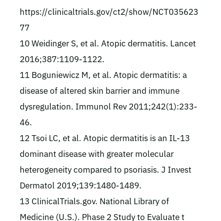
https://clinicaltrials.gov/ct2/show/NCT035623
77
10 Weidinger S, et al. Atopic dermatitis. Lancet
2016;387:1109-1122.
11 Boguniewicz M, et al. Atopic dermatitis: a
disease of altered skin barrier and immune
dysregulation. Immunol Rev 2011;242(1):233-
46.
12 Tsoi LC, et al. Atopic dermatitis is an IL-13
dominant disease with greater molecular
heterogeneity compared to psoriasis. J Invest
Dermatol 2019;139:1480-1489.
13 ClinicalTrials.gov. National Library of
Medicine (U.S.). Phase 2 Study to Evaluate t