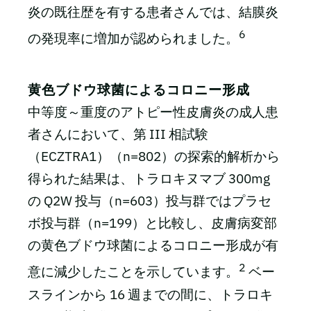
炎の既往歴を有する患者さんでは、結膜炎
6
の発現率に増加が認められました。
黄色ブドウ球菌によるコロニー形成
中等度～重度のアトピー性皮膚炎の成人患
者さんにおいて、第 III 相試験
（ECZTRA1）（n=802）の探索的解析から
得られた結果は、トラロキヌマブ 300mg
の Q2W 投与（n=603）投与群ではプラセ
ボ投与群（n=199）と比較し、皮膚病変部
の黄色ブドウ球菌によるコロニー形成が有
2
意に減少したことを示しています。
ベー
スラインから 16 週までの間に、トラロキ