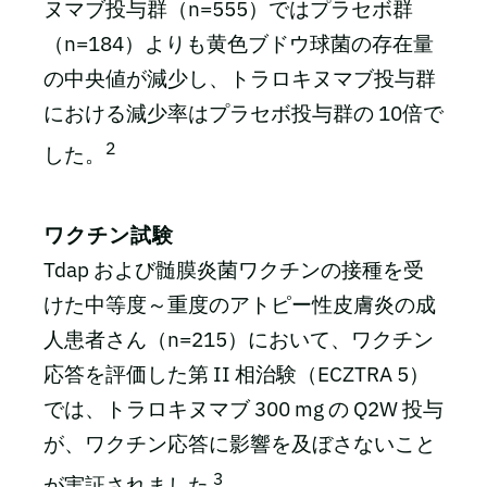
ヌマブ投与群（n=555）ではプラセボ群
（n=184）よりも黄色ブドウ球菌の存在量
の中央値が減少し、トラロキヌマブ投与群
における減少率はプラセボ投与群の 10倍で
2
した。
ワクチン試験
Tdap および髄膜炎菌ワクチンの接種を受
けた中等度～重度のアトピー性皮膚炎の成
人患者さん（n=215）において、ワクチン
応答を評価した第 II 相治験（ECZTRA 5）
では、トラロキヌマブ 300 mg の Q2W 投与
が、ワクチン応答に影響を及ぼさないこと
3
が実証されました
。