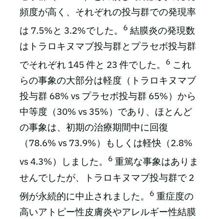
頻度が高く、それぞれの投与群での発現率
6
は 7.5%と 3.2%でした。
結膜炎の発現数
はトラロキヌマブ投与群とプラセボ投与群
6
でそれぞれ 145 件と 23 件でした。
これ
らの事象の大部分は軽度（トラロキヌマブ
投与群 68% vs プラセボ投与群 65%）から
中等度（30% vs 35%）であり、ほとんど
の事象は、初期の治療期間中に回復
（78.6% vs 73.9%）もしくは軽快（2.8%
6
vs 4.3%）しました。
重篤な事象はありま
せんでしたが、トラロキヌマブ投与群で 2
6
例が永続的に中止されました。
重症度の
高いアトピー性皮膚炎やアレルギー性結膜