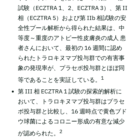
試験（ECZTRA 1、2、ECZTRA 3）、第 II
相（ECZTRA 5）および第 IIb 相試験の安
全性プール解析から得られた結果は、中
等度～重度のアトピー性皮膚炎の成人 患
者さんにおいて、最初の 16 週間に認め
られたトラロキヌマブ投与群での有害事
象の発現率が、プラセボ投与群とほぼ同
1
等であることを実証している。
第 III 相 ECZTRA 1 試験の探索的解析に
おいて、トラロキヌマブ投与群はプラセ
ボ投与群と比較し、16 週時点で黄色ブド
ウ球菌によるコロニー形成の有意な減少
2
が認められた。