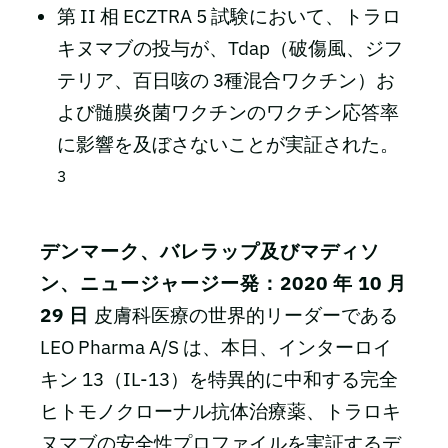
第 II 相 ECZTRA 5 試験において、トラロ
キヌマブの投与が、Tdap（破傷風、ジフ
テリア、百日咳の 3種混合ワクチン）お
よび髄膜炎菌ワクチンのワクチン応答率
に影響を及ぼさないことが実証された。
3
デンマーク、バレラップ及びマディソ
ン、ニュージャージー発：2020 年 10 月
29 日
皮膚科医療の世界的リーダーである
LEO Pharma A/S は、本日、インターロイ
キン 13（IL-13）を特異的に中和する完全
ヒトモノクローナル抗体治療薬、トラロキ
ヌマブの安全性プロファイルを実証するデ