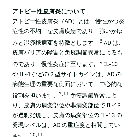
アトピー性皮膚炎について
アトピー性皮膚炎（AD）とは、慢性かつ炎
症性の不均一な皮膚疾患であり、強いかゆ
8
みと湿疹様病変を特徴とします。
AD は、
皮膚バリアの障害と免疫調節異常によるも
9
のであり、慢性炎症に至ります。
IL-13
や IL-4 などの 2 型サイトカインは、AD の
病態生理の重要な側面において、中心的な
3,11
役割を担います。
免疫調節異常によ
り、皮膚の病変部位や非病変部位で IL-13
が過剰発現し、皮膚の病変部位の IL-13 の
発現レベルは、AD の重症度と相関してい
10,11
ます。