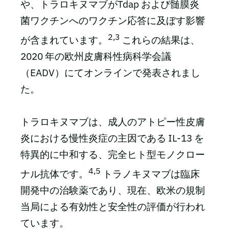
や、トラロキヌマブがTdap および髄膜炎
菌ワクチンへのワクチン応答に及ぼす影響
2,3
が含まれています。
これらの結果は、
2020 年の欧州皮膚科性病科学会議
（EADV）にてオンラインで発表されまし
た。
トラロキヌマブは、成人のアトピー性皮膚
炎における慢性炎症の主因である IL-13 を
特異的に中和する、完全ヒト型モノクロー
4,5
ナル抗体です。
トラノキヌマブは臨床
開発中の治験薬であり、現在、欧米の規制
当局による有効性と安全性の評価が行われ
ています。