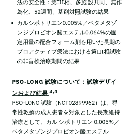
法の安全性：第III相、多施 設共同、無作
為化、52週間、基剤対照試験の結果
カルシポトリエン0.005%／ベタメタゾ
ンジプロピオン酸エステル0.064%の固
定用量の配合フォ ーム剤を用いた長期の
プロアクティブ療法における第III相試験
の非盲検治療期間の結果
PSO-LONG 試験について：試験デザイ
3,4
ンおよび結果
PSO-LONG 試験（NCT02899962）は、尋
常性乾癬の成人患者を対象とした長期維持
治療として、カル シポトリエン 0.005%／
ベタメタゾンジプロピオン酸エステル