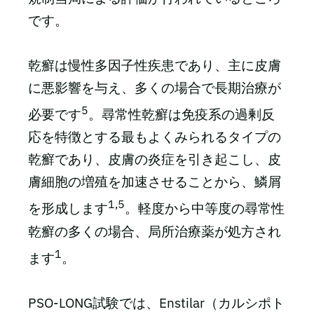
です。
乾癬は慢性多因子性疾患であり、主に皮膚
に悪影響を与え、多くの場合で長期治療が
5
必要です
。尋常性乾癬は免疫系の過剰反
応を特徴とする最もよくみられるタイプの
乾癬であり、皮膚の炎症を引き起こし、皮
膚細胞の増殖を加速させることから、鱗屑
1,5
を形成します
。軽度から中等度の尋常性
乾癬の多くの場合、局所治療薬が処方され
1
ます
。
PSO-LONG試験では、Enstilar（カルシポト