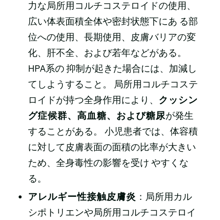
力な局所用コルチコステロイドの使用、
広い体表面積全体や密封状態下にあ る部
位への使用、長期使用、皮膚バリアの変
化、肝不全、および若年などがある。
HPA系の 抑制が起きた場合には、加減し
てしようすること。 局所用コルチコステ
ロイドが持つ全身作用により、
クッシン
グ症候群、高血糖、および糖尿
が発生
することがある。 小児患者では、体容積
に対して皮膚表面の面積の比率が大きい
ため、全身毒性の影響を受け やすくな
る。
アレルギー性接触皮膚炎
：局所用カル
シポトリエンや局所用コルチコステロイ