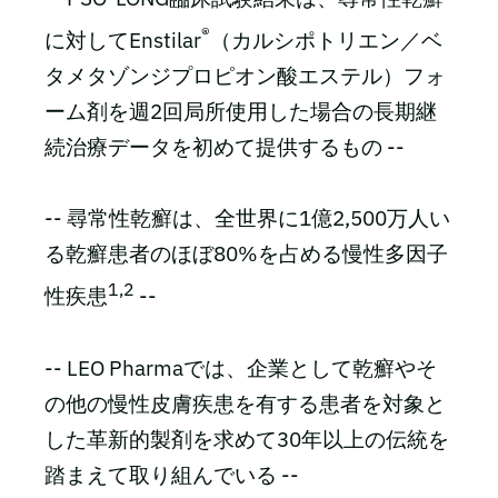
®
に対してEnstilar
（カルシポトリエン／ベ
タメタゾンジプロピオン酸エステル）フォ
ーム剤を週2回局所使用した場合の長期継
続治療データを初めて提供するもの --
-- 尋常性乾癬は、全世界に1億2,500万人い
る乾癬患者のほぼ80%を占める慢性多因子
1,2
性疾患
--
-- LEO Pharmaでは、企業として乾癬やそ
の他の慢性皮膚疾患を有する患者を対象と
した革新的製剤を求めて30年以上の伝統を
踏まえて取り組んでいる --