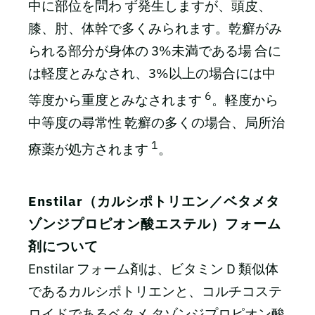
中に部位を問わ ず発生しますが、頭皮、
膝、肘、体幹で多くみられます。乾癬がみ
られる部分が身体の 3%未満である場 合に
は軽度とみなされ、3%以上の場合には中
6
等度から重度とみなされます
。軽度から
中等度の尋常性 乾癬の多くの場合、局所治
1
療薬が処方されます
。
Enstilar（カルシポトリエン／ベタメタ
ゾンジプロピオン酸エステル）フォーム
剤について
Enstilar フォーム剤は、ビタミン D 類似体
であるカルシポトリエンと、コルチコステ
ロイドであるベタメ タゾンジプロピオン酸