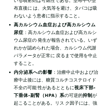
いる噴射剤は可燃性である。塗布中や塗
布直後に は、火気等を避け、タバコは吸
わないよう患者に指示すること。
高カルシウム血症および高カルシウム
尿症
：高カルシウム血症および高カルシ
ウム尿症の 発生が報告されている。いず
れかが認められた場合、カルシウム代謝
パラメータが正常に 戻るまで使用を中止
すること。
内分泌系への影響
：治療中止中および治
療中止後には、糖質コルチコステロイド
不全の可能 性があるとともに
視床下部-
下垂体-副腎（HPA）系
の可逆的
抑制
が
起こることがある。リス ク因子には、強