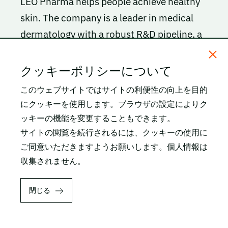
LEO Pharma helps people achieve healthy
skin. The company is a leader in medical
dermatology with a robust R&D pipeline, a
wide range of therapies and a pioneering
spirit.
クッキーポリシーについて
このウェブサイトではサイトの利便性の向上を目的
Founded in 1908 and owned by the LEO
にクッキーを使用します。ブラウザの設定によりク
Foundation, LEO Pharma has devoted
ッキーの機能を変更することもできます。
decades of research and development to
サイトの閲覧を続行されるには、クッキーの使用に
ご同意いただきますようお願いします。個人情報は
advance the science of dermatology,
収集されません。
setting new standards of care for people
with skin conditions. LEO Pharma is
閉じる
headquartered in Denmark with a global
team of 6,000 people, serving 92 million