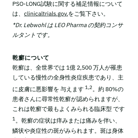
PSO-LONG試験に関する補足情報について
は、
clinicaltrials.gov.
をご覧下さい。
*Dr. Lebwohl は LEO Pharma の契約コンサ
ルタントです。
乾癬について
乾癬は、全世界では 1億 2,500 万人が罹患
している慢性の全身性炎症疾患であり、主
1,2
に皮膚に悪影響を 与えます
。約 80%の
患者さんに尋常性乾癬が認められますが、
これは乾癬で最もよくみられる臨床型 です
1
。乾癬の症状は痒みまたは痛みを伴い、
鱗状や炎症性の斑がみられます。斑は身体