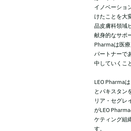
イノベーション
けたことを大変
品皮膚科領域
献身的なサポ
Pharmaは
パートナーであ
中していくこ
LEO Pha
とパキスタン
リア・セグレ
がLEO Pha
ケティング組
す。