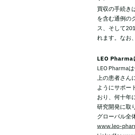
買収の手続き
を含む通例の
ス、そして2
れます。なお
LEO Phar
LEO Pha
上の患者さん
ようにサポート
おり、何十年
研究開発に取り
グローバル全体
www.leo-pha