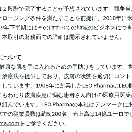
は２段階で完了することが予想されています。競争当
クロージング条件を満たすことを前提に、2018年に
019年下半期にはその他すべての地域のビジネスにつ
、本取引の財務面での詳細は開示されていません。
maについて
rmaは健康な肌を手に入れるための手助けをしています。
に治療法を提供しており、皮膚の状態を適切にコント
しています。1908年に創業したLEO PharmaはLE
にもわたり皮膚疾患に悩む患者さん向けの医療用医薬
組んでいます。LEO Pharmaの本社はデンマークにあ
での従業員数は約5,200名、売上高は14億ユーロ
rma.com
をご参照ください。