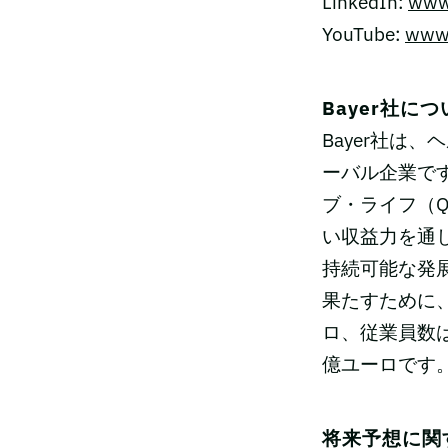
LinkedIn:
www
YouTube:
www.
Bayer社に
Bayer社は
ーバル企業です
ブ・ライフ（
い収益力を通し
持続可能な発
果たすために、
ロ、従業員数は
億ユーロです。
将来予想に関する記