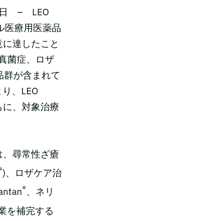
 – LEO
ローバル医療用医薬品
合意に達したこと
真菌症、ロザ
品群が含まれて
り、LEO
もに、対象治療
は、尋常性ざ瘡
®
)、ロザケア治
®
tan
、ネリ
事業を補完する