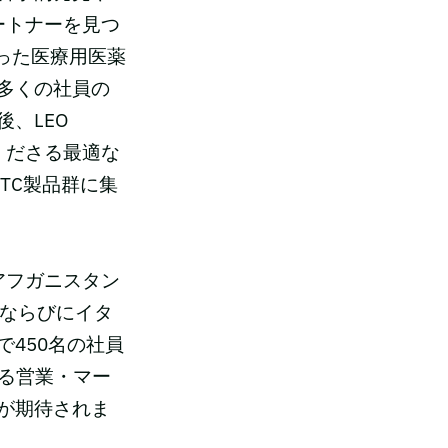
パートナーを見つ
なった医療用医薬
多くの社員の
、LEO
くださる最適な
TC製品群に集
しアフガニスタン
織ならびにイタ
450名の社員
おける営業・マー
が期待されま