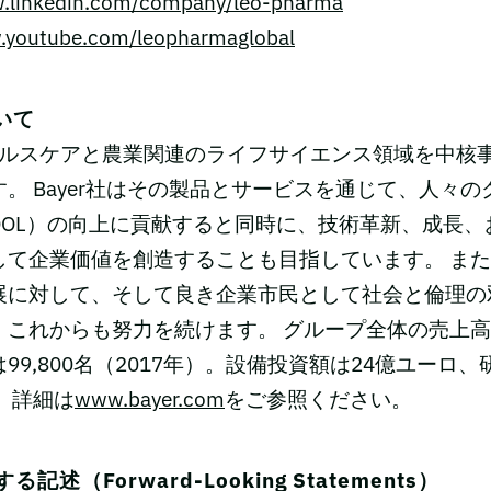
.linkedin.com/company/leo-pharma
youtube.com/leopharmaglobal
ついて
、ヘルスケアと農業関連のライフサイエンス領域を中核
。 Bayer社はその製品とサービスを通じて、人々
QOL）の向上に貢献すると同時に、技術革新、成長、
て企業価値を創造することも目指しています。 また、
展に対して、そして良き企業市民として社会と倫理の
これからも努力を続けます。 グループ全体の売上高
99,800名（2017年）。設備投資額は24億ユーロ、
 詳細は
www.bayer.com
をご参照ください。
述（Forward-Looking Statements）