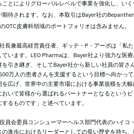
ることによりグローバルレベルで事業を強化し、いく
待されます。なお、本取引はBayer社のBepanthe
のOTC皮膚科領域のポートフォリオは含みません。
rmaの社長兼最高経営責任者、ギッテ・P・アーボは「私
ています。LEO Pharmaは、Bayer社より強力な医
を引き継ぎ、そしてBayer社から新しい社員の皆さん
,500万人の患者さんを支援するという目標へ向かっ
囲を広げ、世界中の主要市場における事業規模を大幅
において皆様から選ばれるパートナーとなるというビ
にするものです」と述べています。
経営役員会委員コンシューマーヘルス部門代表のハイコ
スの進歩におけるリーダーとしての長い歴史を持ち、