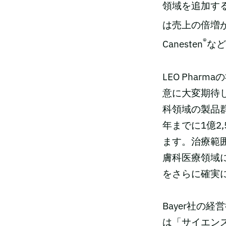
領域を追加す
は売上の倍増が期
®
Canesten
など
LEO Pha
意に大変期待し
科領域の製品群
年までに1億2
ます。治療範
膚科医療領域
をさらに確実
Bayer社の
は「サイエン