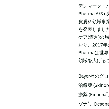
デンマーク・バ
Pharma A/
皮膚科領域事業
を発表しまし
ケア(酒さ)
おり、2017
Pharmaは
領域を広げる
Bayer社の
治療薬 (Skinor
®
療薬 (Finacea
®
ゾナ
、Desona