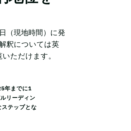
月31日（現地時間）に発
び解釈については英
でご覧いただけます。
25年までに1
バルリーディン
なステップとな