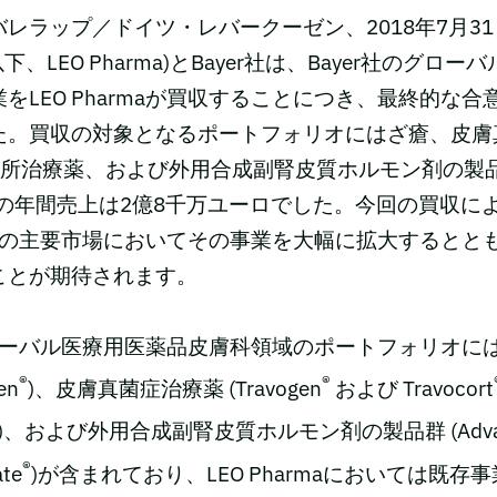
レラップ／ドイツ・レバークーゼン、2018年7月31日
S (以下、LEO Pharma)とBayer社は、Bayer社のグ
をLEO Pharmaが買収することにつき、最終的な
た。買収の対象となるポートフォリオにはざ瘡、皮膚
の局所治療薬、および外用合成副腎皮質ホルモン剤の製
年の年間売上は2億8千万ユーロでした。今回の買収によ
世界の主要市場においてその事業を大幅に拡大するとと
ことが期待されます。
グローバル医療用医薬品皮膚科領域のポートフォリオに
®
®
en
)、皮膚真菌症治療薬 (Travogen
および Travocort
)、および外用合成副腎皮質ホルモン剤の製品群 (Advan
®
te
)が含まれており、LEO Pharmaにおいては既存