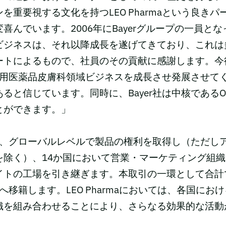
を重要視する文化を持つLEO Pharmaという良き
喜んでいます。2006年にBayerグループの一員と
ビジネスは、それ以降成長を遂げてきており、これは
ートによるもので、社員のその貢献に感謝します。今後
医療用医薬品皮膚科領域ビジネスを成長させ発展させて
ると信じています。同時に、Bayer社は中核であるO
とができます。」
rmaは、グローバルレベルで製品の権利を取得し（ただ
を除く）、14か国において営業・マーケティング組
イトの工場を引き継ぎます。本取引の一環として合計で
rmaへ移籍します。LEO Pharmaにおいては、各国に
織を組み合わせることにより、さらなる効果的な活動