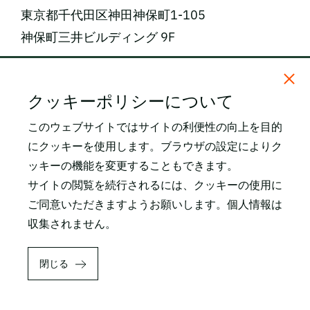
東京都千代田区神田神保町1-105
神保町三井ビルディング 9F
電話番号: 03-5809-2468（代表）
クッキーポリシーについて
FAX番号: 03-3259-0150
このウェブサイトではサイトの利便性の向上を目的
にクッキーを使用します。ブラウザの設定によりク
所在地・アクセス
ッキーの機能を変更することもできます。
関連サイト
サイトの閲覧を続行されるには、クッキーの使用に
LEO Pharma SKIN
ご同意いただきますようお願いします。個人情報は
収集されません。
FOLLOW US
YouTube
閉じる